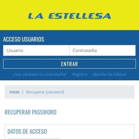
ACCESO USUARIOS
¿Has olvidado tu contraseña?
/
Registro
/
Gestión de billetes
Inicio
Recuperar password
RECUPERAR PASSWORD
DATOS DE ACCESO