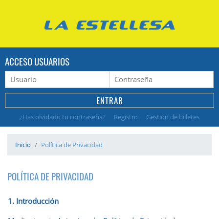
ACCESO USUARIOS
¿Has olvidado tu contraseña?
/
Registro
/
Gestión de billetes
Inicio
Política de Privacidad
POLÍTICA DE PRIVACIDAD
1. Introducción